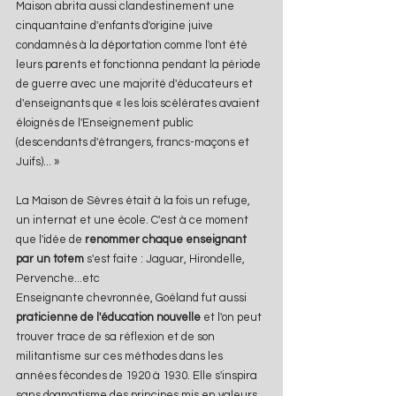
Maison abrita aussi clandestinement une 
cinquantaine d'enfants d'origine juive 
condamnés à la déportation comme l'ont été 
leurs parents et fonctionna pendant la période 
de guerre avec une majorité d'éducateurs et 
d'enseignants que « les lois scélérates avaient 
éloignés de l'Enseignement public 
(descendants d'étrangers, francs-maçons et 
Juifs)... »
La Maison de Sèvres était à la fois un refuge,  
un internat et une école. C'est à ce moment 
que l'idée de
 renommer chaque enseignant 
par un totem
 s'est faite : Jaguar, Hirondelle, 
Pervenche...etc
Enseignante chevronnée, Goéland fut aussi 
praticienne de l'éducation nouvelle
 et l'on peut 
trouver trace de sa réflexion et de son 
militantisme sur ces méthodes dans les 
années fécondes de 1920 à 1930. Elle s'inspira 
sans dogmatisme des principes mis en valeurs 