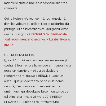
mon frère suite à une situation familiale très 
complexe.
Cette Maison m'a tout donné, tout enseigné, 
dont les valeurs du collectif, de la solidarité, du 
partage, et de la combativité. J'ai grandi avec 
ces deux slogans 
« L'enfant a pour mission de 
tout recommencer à neuf »
 et 
« La liberté ou la 
mort »
UNE RECONVERSION
Quand j'ai créé mon entreprise céramique, j'ai 
souhaité leur rendre hommage en trouvant moi 
aussi un nom-totem et après plusieurs 
recherches j'ai trouvé « 
HERON 
». C'est un 
oiseau que je vois très souvent ici, le héron 
cendré, c'est aussi un animal médecine 
amérindien qui développe la connaissance de 
soi. Ainsi était né, le 26 mars 2013 HERON 
CERAMIQUE. Huit ans pour trouver une 