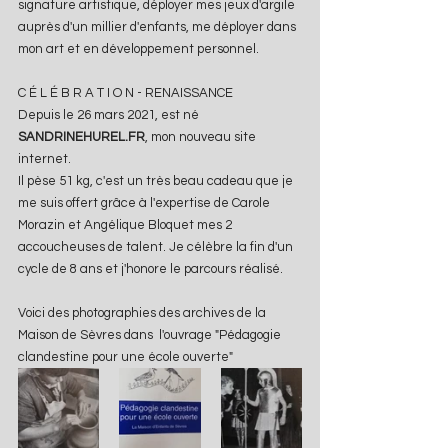
signature artistique, déployer mes jeux d'argile 
auprès d'un millier d'enfants, me déployer dans 
mon art et en développement personnel. 
C É L É B R A T I O N - RENAISSANCE
Depuis le 26 mars 2021, est né 
SANDRINEHUREL.FR
, mon nouveau site 
internet.
Il pèse 51 kg, c'est un très beau cadeau que je 
me suis offert grâce à l'expertise de Carole 
Morazin et Angélique Bloquet mes 2 
accoucheuses de talent. Je célèbre la fin d'un 
cycle de 8 ans et j'honore le parcours réalisé.  
Voici des photographies des archives de la 
Maison de Sèvres dans  l'ouvrage "Pédagogie 
clandestine pour une école ouverte" 