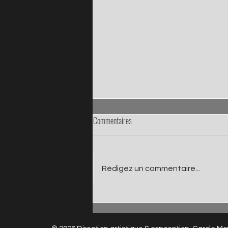
Commentaires
Rédigez un commentaire...
Atelier Marionnettes animé par Kalon,
ruche d'art avec L2A Auray