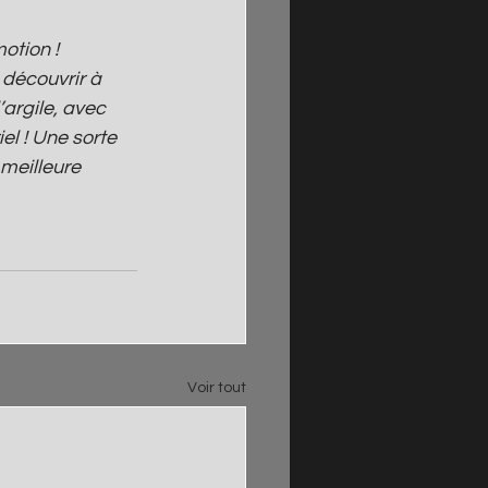
otion !
 découvrir à 
’argile, avec 
l ! Une sorte 
meilleure 
Voir tout