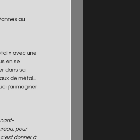
 Vannes au 
étal » avec une 
us en se 
er dans sa 
ux de métal... 
oi j'ai imaginer 
enant-
ureau, pour 
 c’est donner à 