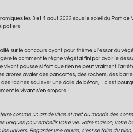
amiques les 3 et 4 aout 2022 sous le soleil du Port de
s potiers
vaillé sur le concours ayant pour thème « l'essor du vég
gère le comment le règne végétal fini par avoir le dess
e vivant pousse si fort que rien ne peut vraiment l'arrêt
des arbres avaler des pancartes, des rochers, des barrea
t des racines soulever une dalle de béton, ... c'est pourqu
mment le vivant s'en empare !
la terre comme un art de vivre et met au monde des cont
es uniques pour embellir votre vie, votre maison, votre b
us les univers. Regarder une œuvre, c’est se faire du bien,