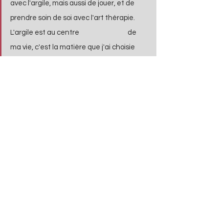
avec l'argile, mais aussi de jouer, et de 
prendre soin de soi avec l'art thérapie. 
L'argile est au centre 			de 
ma vie, c'est la matière que j'ai choisie 
pour m'épanouir. De plus, cette matière 
est naturelle, recyclable et à faible 
impact environnemental, elle me guide 
pas à pas et j'écoute sa vibration, je 
regarde ce qui se manifeste pour 
avancer dans mon chemin de créatrice.
J'exposerais mes créations sur place, je 
vous expliquerais mon 
processus créatif
et quelques astuces pour façonner de 
beaux volumes.