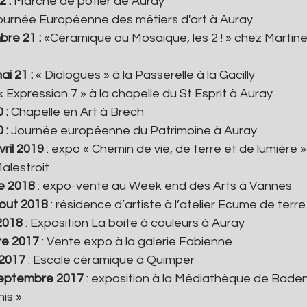
 : 
Marché de potier de Auray
ournée Européenne des métiers d'art à Auray
re 21 : 
«Céramique ou Mosaique, les 2 ! » chez Martine
i 21 : 
« Dialogues » à la Passerelle à la Gacilly
« Expression 7 » à la chapelle du St Esprit à Auray
 : 
Chapelle en Art à Brech
 : 
Journée européenne du Patrimoine à Auray
ril 2019 
: expo « Chemin de vie, de terre et de lumière » 
alestroit
e 2018
 : expo-vente au Week end des Arts à Vannes
 aout 2018
 : résidence d’artiste à l’atelier Ecume de terre
2018
 : Exposition La boite à couleurs à Auray
e 2017 
: Vente expo à la galerie Fabienne
2017
 : Escale céramique à Quimper
septembre 2017 
: exposition à la Médiathèque de Baden,
is »