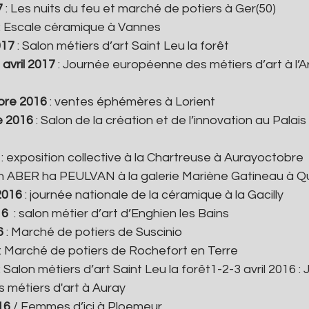
7
 : Les nuits du feu et marché de potiers à Ger(50)
: Escale céramique à Vannes
017
 : Salon métiers d’art Saint Leu la forêt
avril 2017 
: Journée européenne des métiers d’art à l’
bre 2016
 : ventes éphémères à Lorient
e 2016
 : Salon de la création et de l’innovation au Palais
 : exposition collective à la Chartreuse à Aurayoctobre 
ion ABER ha PEULVAN à la galerie Mariène Gatineau à 
2016
 : journée nationale de la céramique à la Gacilly
16
  : salon métier d’art d’Enghien les Bains
6
 : Marché de potiers de Suscinio
 : Marché de potiers de Rochefort en Terre
 : Salon métiers d’art Saint Leu la forêt1-2-3 avril 2016 :
métiers d'art à Auray
16 
/ Femmes d’ici à Ploemeur