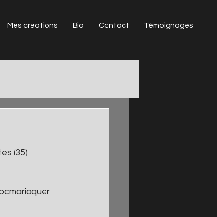
Mes créations
Bio
Contact
Témoignages
tes (35)
r
 Locmariaquer