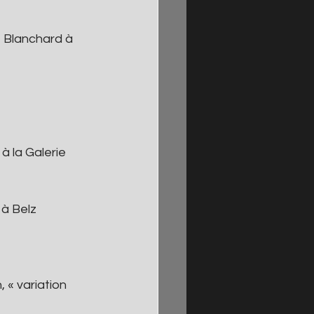
 Blanchard à 
à la Galerie 
 à Belz
 « variation 