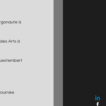
Argonaute à 
 des Arts à 
Questembert
 Journée 