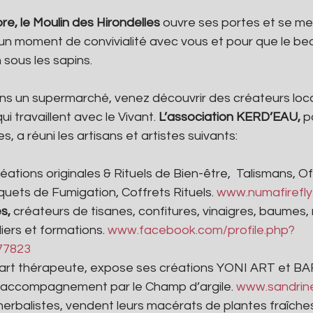
, le Moulin des Hirondelles 
ouvre ses portes et se m
un moment de convivialité avec vous et pour que le bea
 sous les sapins. 
dans un supermarché, venez découvrir des créateurs loc
ui travaillent avec le Vivant.
 L’association KERD’EAU, 
p
s, a réuni les artisans et artistes suivants: 
réations originales & Rituels de Bien-être,  Talismans, O
uets de Fumigation, Coffrets Rituels. 
www.numafirefl
s,
 créateurs de tisanes, confitures, vinaigres, baumes,
iers et formations. 
www.facebook.com/profile.php?
77823 
 art thérapeute, expose ses créations YONI ART et B
 accompagnement par le Champ d’argile. 
www.sandrine
 herbalistes, vendent leurs macérats de plantes fraîche