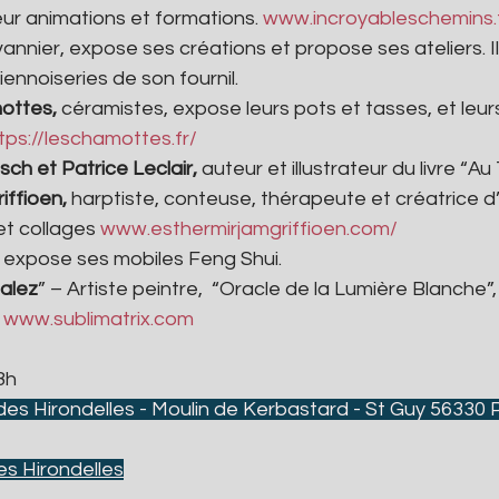
ur animations et formations. 
www.incroyableschemins.
vannier, expose ses créations et propose ses ateliers. I
iennoiseries de son fournil. 
ottes, 
céramistes, expose leurs pots et tasses, et leur
tps://leschamottes.fr/
ch et Patrice Leclair, 
auteur et illustrateur du livre “
iffioen, 
harptiste, conteuse, thérapeute et créatrice d
et collages 
www.esthermirjamgriffioen.com/
 expose ses mobiles Feng Shui.
alez
” – Artiste peintre,  “Oracle de la Lumière Blanche”
 
www.sublimatrix.com
8h
des Hirondelles - Moulin de Kerbastard - St Guy 56330 
des Hirondelles