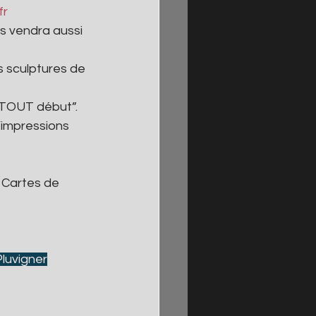
fr
ls vendra aussi 
s sculptures de 
Au TOUT début”.
’impressions 
, Cartes de 
Pluvigner