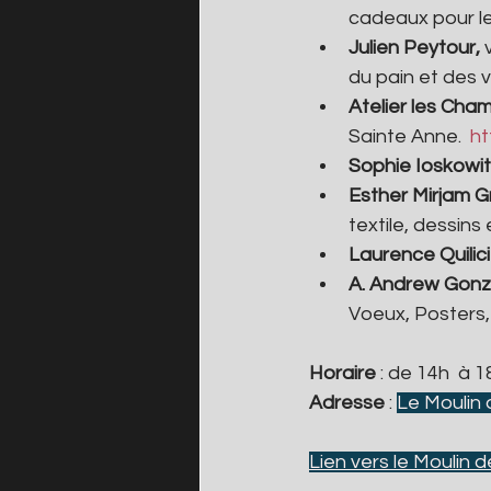
cadeaux pour le
Julien Peytour, 
du pain et des v
Atelier les Cham
Sainte Anne.  
ht
Sophie Ioskowits
Esther Mirjam Gr
textile, dessins 
Laurence Quilici
A. Andrew Gonz
Voeux, Posters,
Horaire 
: de 14h  à 1
Adresse 
: 
Le Moulin 
Lien vers le Moulin 