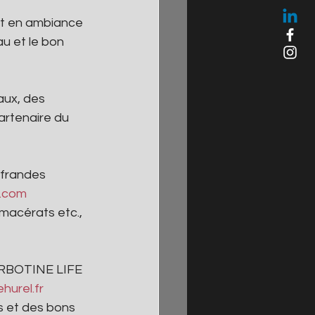
et en ambiance 
u et le bon 
aux, des 
artenaire du 
ffrandes 
y.com
 macérats etc., 
ARBOTINE LIFE 
hurel.fr
s et des bons 