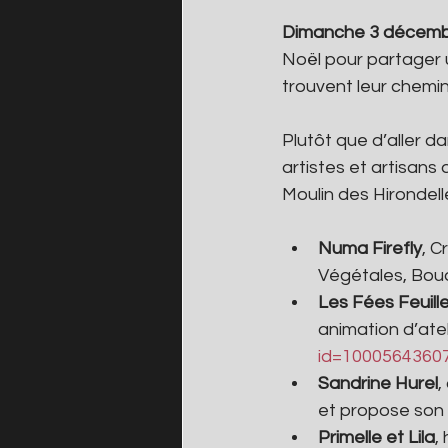
Dimanche 3 décembre
Noël pour partager 
trouvent leur chemin
Plutôt que d’aller 
artistes et artisans q
Moulin des Hirondelle
Numa Firefly
, C
Végétales, Bouq
Les Fées Feuille
animation d’atel
id=1000564360
Sandrine Hurel
,
et propose son
Primelle et Lila
,