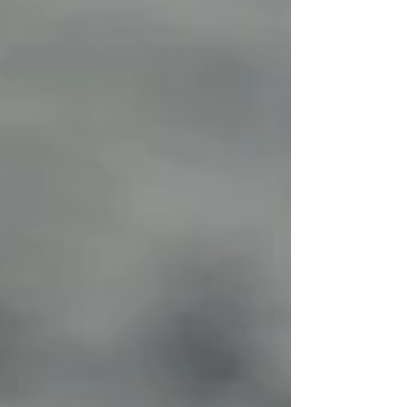
reliées à un système, le corps, propre à
chacun. Elles sont deux, et rejoignent cette
notion de dualit