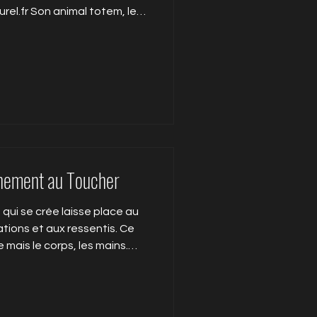
rel.fr Son animal totem, le
nce et la représente ici
thérapeutique assumé, à
stance. Ses ailes déployées
'épanouissement le " zèbre "
 une sensibilité au monde
n énergie feu des sill
inement au Toucher
 qui se crée laisse place au
ons et aux ressentis. Ce
e mais le corps, les mains.
ergie vitale,
n potentiel créatif et
onfiance, en l'éprouvant
ent, les mains sont reliées