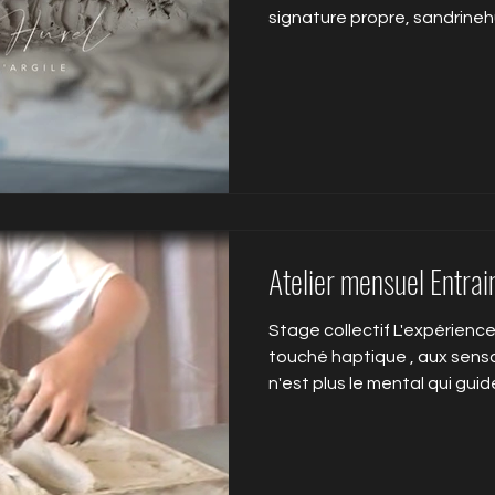
signature propre, sandrinehu
héron, reste maître en prése
dans son accompagnement 
la fois centré et à juste di
évoquent : la libération et l
en tant que personne ayant
exacerbée la flamme pour so
Atelier mensuel Entra
Stage collectif L'expérience
touché haptique , aux sensati
n'est plus le mental qui guid
Cette approche permet de se relier à son én
d'entrer en contact avec so
authentique, de retrouver c
dans son corps. Symboliquem