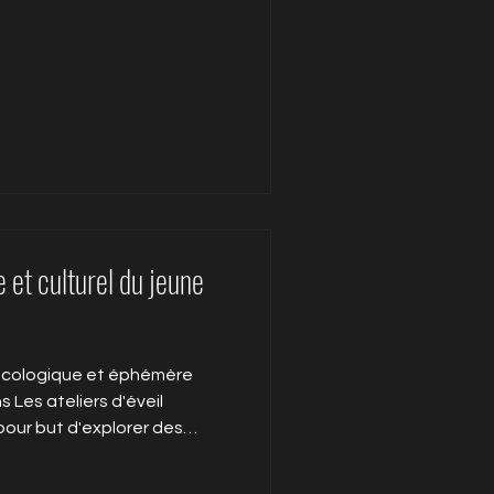
permettre aux enfants de
, s'émerveiller au contact de
e le plus tôt possible, j'ai
enfants, de parents
ue et culturel du jeune
u écologique et éphémère
 Les ateliers d'éveil
our but d'explorer des
ielles avec l'argile sous
e à l'enfant de jouer