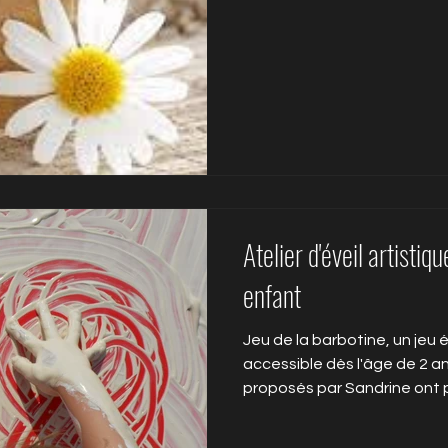
vacanciers. Grâce à vous depuis 2013, en créant des
activités spécifiques pour 
jouer, créer, toucher, sentir
l'argile, mettre la main à la pât
accompagné des milliers d'
Atelier d'éveil artistiq
enfant
Jeu de la barbotine, un je
accessible dès l'âge de 2 ans
proposés par Sandrine ont p
approches tactiles et sensor
toutes ses formes. Permettr