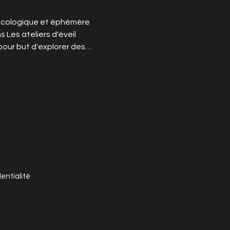
u écologique et éphémère
 Les ateliers d'éveil
our but d'explorer des
ielles avec l'argile sous
e à l'enfant de jouer
oute sécurité sans jugement,
adulte (parent, assistant
 l’enfance) de s'approprier
endre l'intérêt écologique,
dentialité