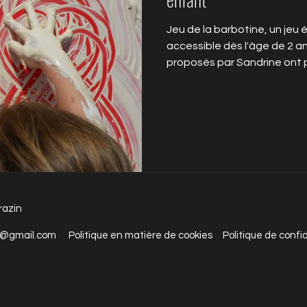
Jeu de la barbotine, un je
accessible dès l'âge de 2 ans
proposés par Sandrine ont p
approches tactiles et sensor
toutes ses formes. Permettr
librement avec l'argile en t
sans à priori. Permettre à l'
maternelle, professionnel de
cette matière et d'en compr
éc
razin
o@gmail.com
Politique en matière de cookies
Politique de confi