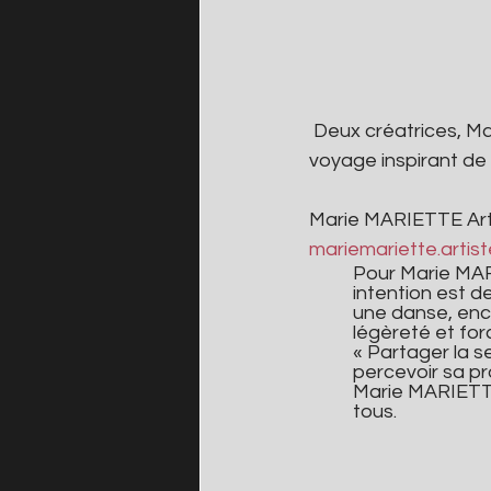
 Deux créatrices, Marie Mariette et Sandrine Hurel, deux matières, argile et encre, pour un 
voyage inspirant de
Marie MARIETTE Arti
mariemariette.arti
Pour Marie MARI
intention est d
une danse, enc
légèreté et for
« Partager la se
percevoir sa pr
Marie MARIETTE 
tous.