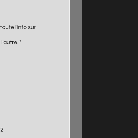
ute l'info sur 
'autre. " 
02