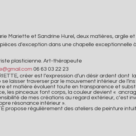
 pièces d'exception dans une chapelle exceptionnelle 
ste plasticienne. Art-thérapeute
ste@gmail.com
 06 63 03 22 23
ETTE, créer est l’expression d’un désir ardent dont  la
e se laisser traverser par le mouvement intérieur de l’i
re et matière évoluent toute en transparence et substa
ce, les pinceaux font corps, la couleur devient «  ancrag
nsibilité de mes créations au regard extérieur, c’est inv
opre résonance intérieur ».
propose régulièrement des ateliers de peinture intuit