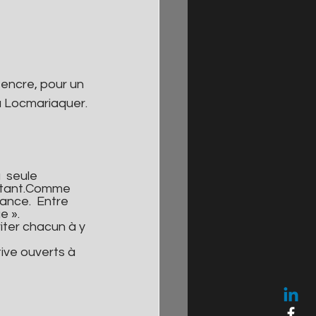
à Locmariaquer.
  seule 
nstant.Comme 
nce.  Entre 
e ».
iter chacun à y 
ive ouverts à 